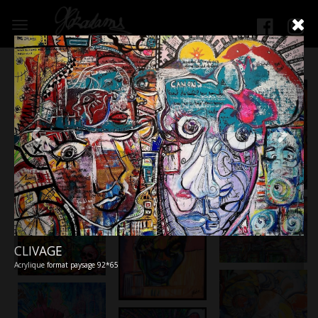
Toggle
navigation
CLIVAGE
Acrylique format paysage 92*65